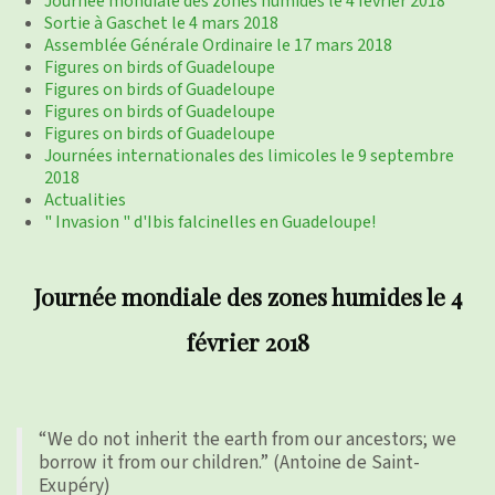
Journée mondiale des zones humides le 4 février 2018
photos
▼
Sortie à Gaschet le 4 mars 2018
Assemblée Générale Ordinaire le 17 mars 2018
Nos activités
Figures on birds of Guadeloupe
▼
Figures on birds of Guadeloupe
Figures on birds of Guadeloupe
Adhérer/faire un don
Figures on birds of Guadeloupe
Journées internationales des limicoles le 9 septembre
Links and phones
▼
2018
Actualities
" Invasion " d'Ibis falcinelles en Guadeloupe!
Journée mondiale des zones humides le 4
février 2018
“We do not inherit the earth from our ancestors; we
borrow it from our children.” (Antoine de Saint-
Exupéry)