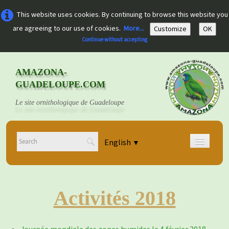
This website uses cookies. By continuing to browse this website you
are agreeing to our use of cookies.
More...
Customize
OK
Continue without accepting
AMAZONA-
GUADELOUPE.COM
Le site ornithologique de Guadeloupe
English
▼
Home
Découvrir
▼
Activités 2018
Documents
▼