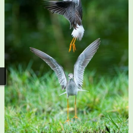
photos
▼
Nos activités
▼
Adhérer/faire un don
Links and phones
▼