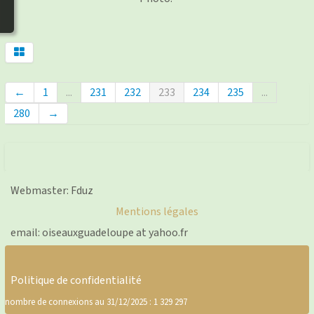
photos
▼
Nos activités
▼
Adhérer/faire un don
←
1
...
231
232
233
234
235
...
Links and phones
▼
280
→
Webmaster: Fduz
Mentions légales
email: oiseauxguadeloupe at yahoo.fr
Politique de confidentialité
nombre de connexions au 31/12/2025 : 1 329 297