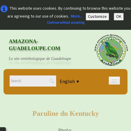
This website uses cookies. By continuing to browse this website you
are agreeing to our use of cookies.
More...
Customize
OK
Continue without accepting
AMAZONA-
GUADELOUPE.COM
Le site ornithologique de Guadeloupe
English
▼
Home
Découvrir
▼
Paruline du Kentucky
Documents
▼
Photo: