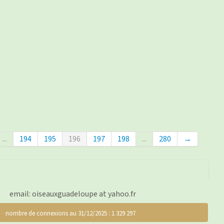
...
194
195
196
197
198
...
280
→
email: oiseauxguadeloupe at yahoo.fr
nombre de connexions au 31/12/2025 : 1 329 297