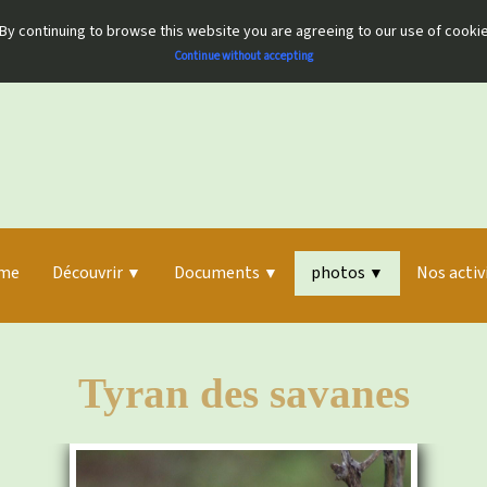
By continuing to browse this website you are agreeing to our use of cooki
Continue without accepting
me
Découvrir
Documents
photos
Nos activ
▼
▼
▼
Tyran des savanes