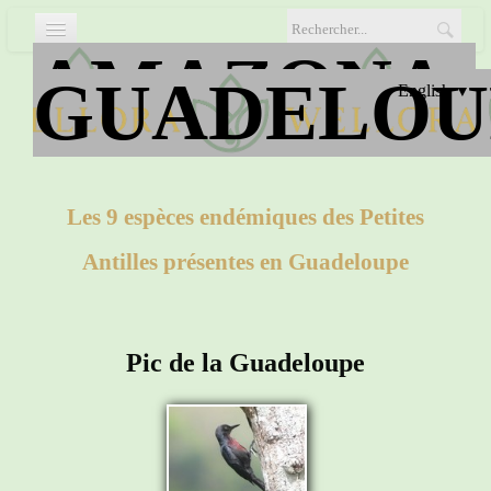
AMAZONA-
Home
GUADELOU
English
▼
Datas' archives
▼
photos
▼
Les 9 espèces endémiques des Petites
ID Cards
▼
Antilles présentes en Guadeloupe
Documents
▼
La Désirade
Pic de la Guadeloupe
Activities
Links and phones
▼