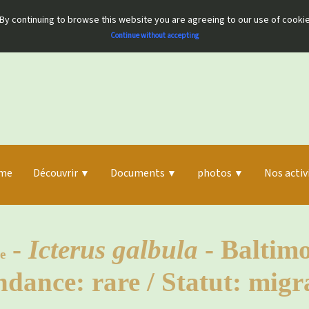
By continuing to browse this website you are agreeing to our use of cooki
Continue without accepting
me
Découvrir
Documents
photos
Nos activ
▼
▼
▼
-
Icterus galbula
- Baltimo
e
dance: rare / Statut: migr