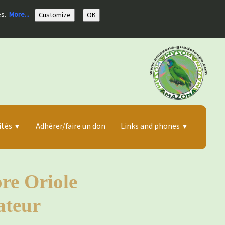
es.
More...
Customize
OK
ités
Adhérer/faire un don
Links and phones
▼
▼
re Oriole
ateur