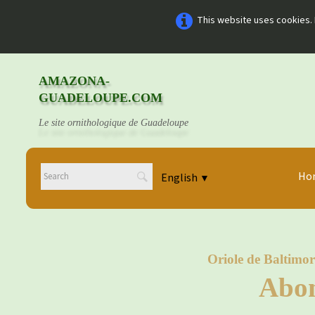
This website uses cookies. 
AMAZONA-
GUADELOUPE.COM
Le site ornithologique de Guadeloupe
Ho
English
▼
Oriole de Baltimor
Abon