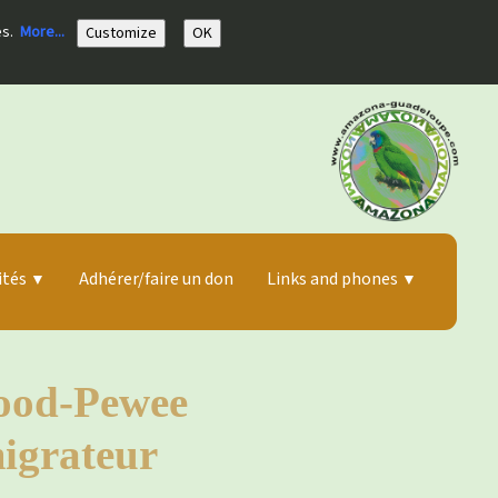
es.
More...
Customize
OK
ités
Adhérer/faire un don
Links and phones
▼
▼
ood-Pewee
migrateur