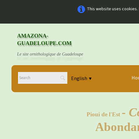
This website uses cookies. 
AMAZONA-
GUADELOUPE.COM
Le site ornithologique de Guadeloupe
Ho
English
▼
-
C
Pioui de l'Est
Abondanc