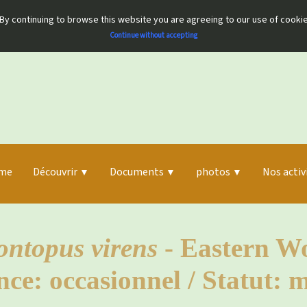
By continuing to browse this website you are agreeing to our use of cooki
Continue without accepting
me
Découvrir
Documents
photos
Nos activ
▼
▼
▼
ontopus virens
- Eastern W
e: occasionnel / Statut: 