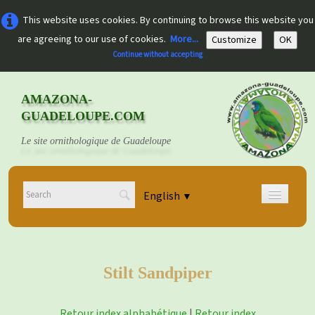
This website uses cookies. By continuing to browse this website you
are agreeing to our use of cookies.
More...
Customize
OK
Continue without accepting
AMAZONA-
GUADELOUPE.COM
Le site ornithologique de Guadeloupe
English
▼
Home
Découvrir
▼
Stilt Sandpiper
Documents
▼
Retour index alphabétique
|
Retour index