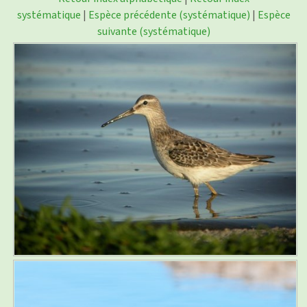
photos
▼
systématique
|
Espèce précédente (systématique)
|
Espèce
suivante (systématique)
Nos activités
▼
Adhérer/faire un don
Links and phones
▼