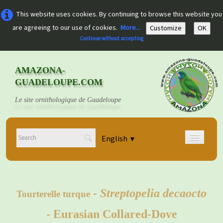
This website uses cookies. By continuing to browse this website you
are agreeing to our use of cookies.
More...
Customize
OK
Continue without accepting
AMAZONA-
GUADELOUPE.COM
Le site ornithologique de Guadeloupe
English
▼
Home
Découvrir
▼
-
Streptopelia decaocto
Tourterelle turque
Documents
▼
- Eurasian Collared-Dove