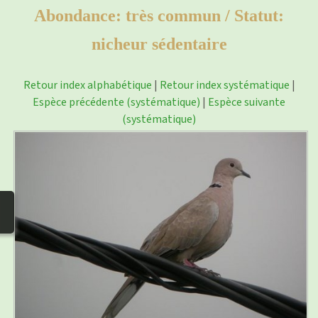
photos
▼
Abondance: très commun / Statut:
Nos activités
nicheur sédentaire
▼
Adhérer/faire un don
Retour index alphabétique
|
Retour index systématique
|
Espèce précédente (systématique)
|
Espèce suivante
Links and phones
▼
(systématique)