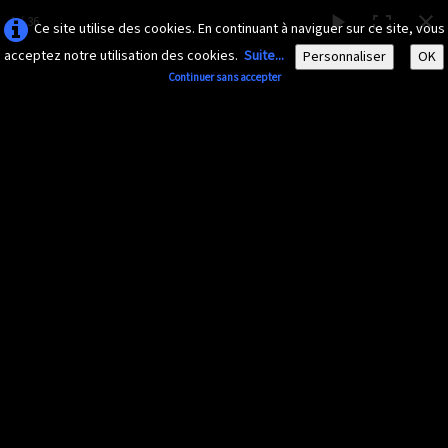
1 / 36
Ce site utilise des cookies. En continuant à naviguer sur ce site, vous
acceptez notre utilisation des cookies.
Suite...
Personnaliser
OK
Continuer sans accepter
AMAZONA-
GUADELOUPE.COM
Le site ornithologique de Guadeloupe
Français
▼
Accueil
Découvrir
▼
Diaporama 2015
Documents
▼