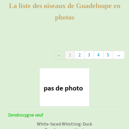
photos
▼
La liste des oiseaux de Guadeloupe en
photos
Nos activités
▼
Adhérer/faire un don
Liens
←
1
2
3
4
5
→
Dendrocygne veuf
White-faced Whistling-Duck