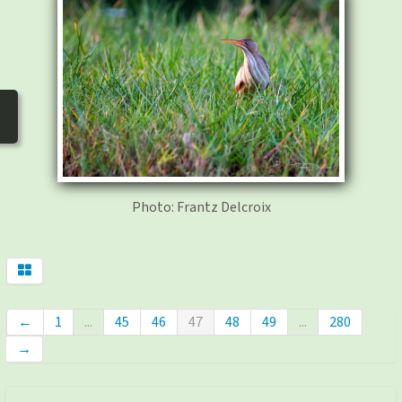
photos
▼
Nos activités
▼
Adhérer/faire un don
Liens
Photo: Frantz Delcroix
←
1
...
45
46
47
48
49
...
280
→