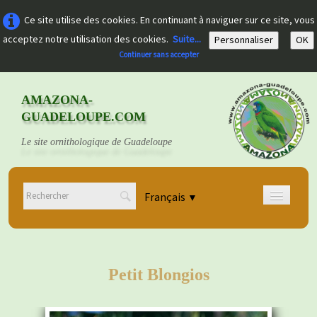
Ce site utilise des cookies. En continuant à naviguer sur ce site, vous
acceptez notre utilisation des cookies.
Suite...
Personnaliser
OK
Continuer sans accepter
AMAZONA-
GUADELOUPE.COM
Le site ornithologique de Guadeloupe
Français
▼
Accueil
Découvrir
▼
Petit Blongios
Documents
▼