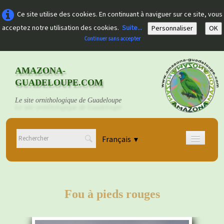
Ce site utilise des cookies. En continuant à naviguer sur ce site, vous
acceptez notre utilisation des cookies.
Suite...
Personnaliser
OK
Continuer sans accepter
AMAZONA-
GUADELOUPE.COM
Le site ornithologique de Guadeloupe
Français
▼
Accueil
Découvrir
▼
Fou à pieds rouges
Documents
▼