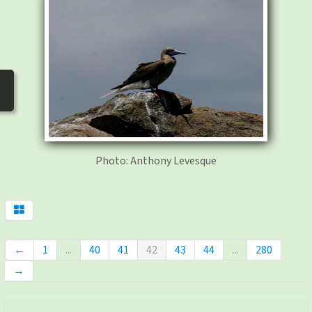
photos
▼
Nos activités
▼
Adhérer/faire un don
Liens
Photo: Anthony Levesque
←
1
...
40
41
42
43
44
...
280
→