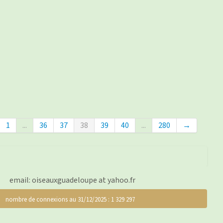
1
...
36
37
38
39
40
...
280
→
email: oiseauxguadeloupe at yahoo.fr
nombre de connexions au 31/12/2025 : 1 329 297