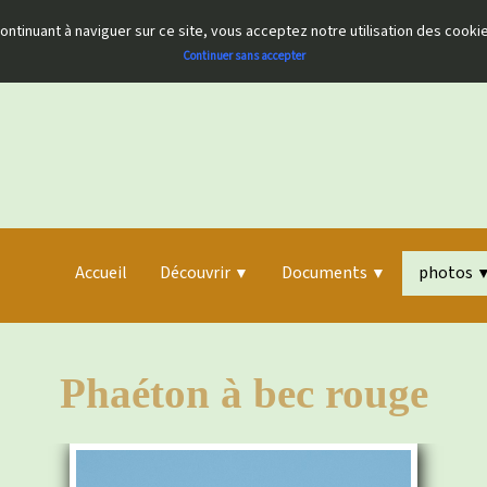
 continuant à naviguer sur ce site, vous acceptez notre utilisation des cook
Continuer sans accepter
Accueil
Découvrir
Documents
photos
▼
▼
Phaéton à bec rouge