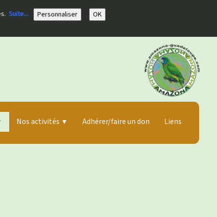
ies.
Suite...
Personnaliser
OK
Nos activités
Adhérer/faire un don
Liens
▼
▼