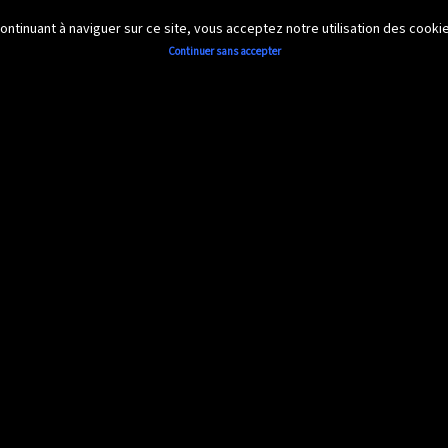
 continuant à naviguer sur ce site, vous acceptez notre utilisation des cook
Continuer sans accepter
Accueil
Découvrir
Documents
photos
▼
▼
Diaporama 2015