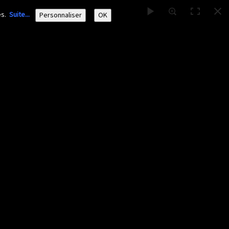
ies.
Suite...
Personnaliser
OK
Nos activités
Adhérer/faire un don
Liens
▼
▼