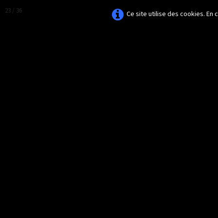
23 / 36
Ce site utilise des cookies. En
AMAZONA-
GUADELOUPE.COM
Le site ornithologique de Guadeloupe
Français
▼