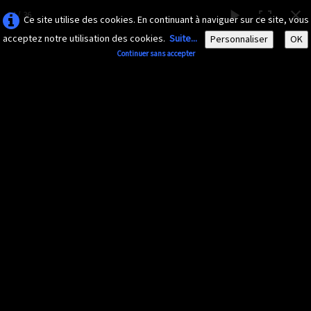
34 / 36
Ce site utilise des cookies. En continuant à naviguer sur ce site, vous
acceptez notre utilisation des cookies.
Suite...
Personnaliser
OK
Continuer sans accepter
AMAZONA-
GUADELOUPE.COM
Le site ornithologique de Guadeloupe
Français
▼
Accueil
Découvrir
▼
Diaporama 2015
Documents
▼