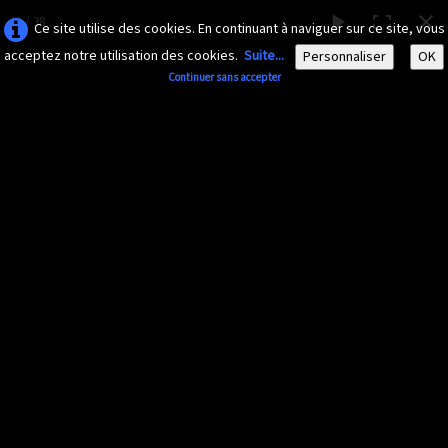
10 / 38
Ce site utilise des cookies. En continuant à naviguer sur ce site, vous
acceptez notre utilisation des cookies.
Suite...
Personnaliser
OK
Continuer sans accepter
AMAZONA-
GUADELOUPE.COM
Le site ornithologique de Guadeloupe
Français
▼
Accueil
Découvrir
▼
Insectes divers
Documents
▼