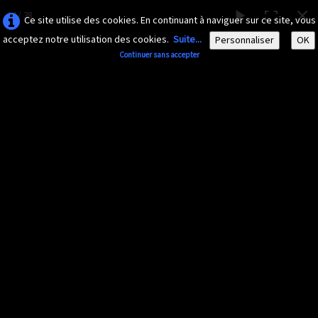
14 / 38
Ce site utilise des cookies. En continuant à naviguer sur ce site, vous
acceptez notre utilisation des cookies.
Suite...
Personnaliser
OK
Continuer sans accepter
AMAZONA-
GUADELOUPE.COM
Le site ornithologique de Guadeloupe
Français
▼
Accueil
Découvrir
▼
Insectes divers
Documents
▼