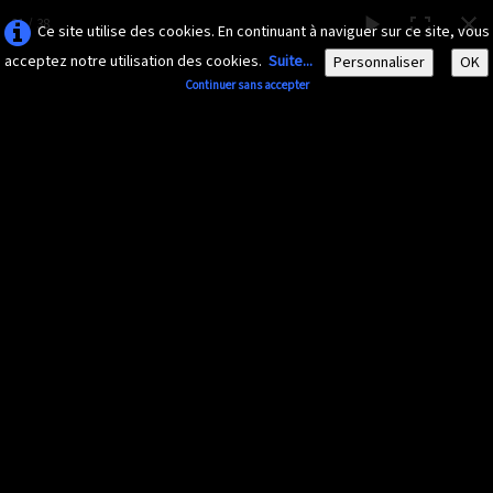
21 / 38
Ce site utilise des cookies. En continuant à naviguer sur ce site, vous
acceptez notre utilisation des cookies.
Suite...
Personnaliser
OK
Continuer sans accepter
AMAZONA-
GUADELOUPE.COM
Le site ornithologique de Guadeloupe
Français
▼
Accueil
Découvrir
▼
Insectes divers
Documents
▼