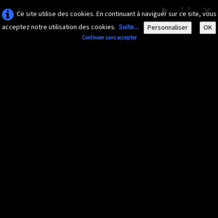
23 / 38
Ce site utilise des cookies. En continuant à naviguer sur ce site, vous
acceptez notre utilisation des cookies.
Suite...
Personnaliser
OK
Continuer sans accepter
AMAZONA-
GUADELOUPE.COM
Le site ornithologique de Guadeloupe
Français
▼
Accueil
Découvrir
▼
Insectes divers
Documents
▼