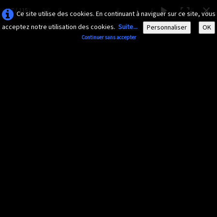
107 / 115
Ce site utilise des cookies. En continuant à naviguer sur ce site, vous
acceptez notre utilisation des cookies.
Suite...
Personnaliser
OK
Continuer sans accepter
AMAZONA-
GUADELOUPE.COM
Le site ornithologique de Guadeloupe
Français
▼
Accueil
Découvrir
▼
Papillons
Documents
▼