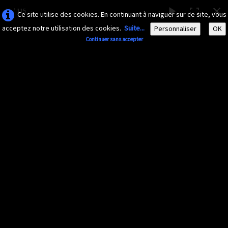
11 / 115
Ce site utilise des cookies. En continuant à naviguer sur ce site, vous
acceptez notre utilisation des cookies.
Suite...
Personnaliser
OK
Continuer sans accepter
AMAZONA-
GUADELOUPE.COM
Le site ornithologique de Guadeloupe
Français
▼
Accueil
Découvrir
▼
Papillons
Documents
▼