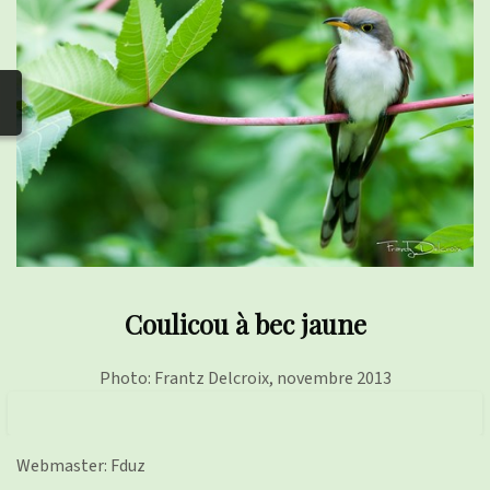
photos
▼
Nos activités
▼
Adhérer/faire un don
Liens
Coulicou à bec jaune
Photo: Frantz Delcroix, novembre 2013
Webmaster: Fduz