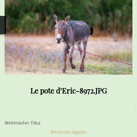
photos
▼
Nos activités
▼
Adhérer/faire un don
Liens
Le pote d'Eric-8972.JPG
Webmaster: Fduz
Mentions légales