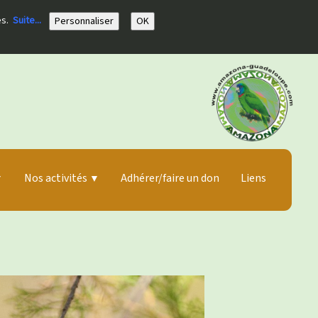
ies.
Suite...
Personnaliser
OK
Nos activités
Adhérer/faire un don
Liens
▼
▼