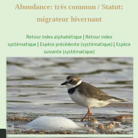
photos
▼
Abondance: très commun / Statut:
Nos activités
migrateur hivernant
▼
Adhérer/faire un don
Retour index alphabétique
|
Retour index
systématique
|
Espèce précédente (systématique)
|
Espèce
Liens
suivante (systématique)