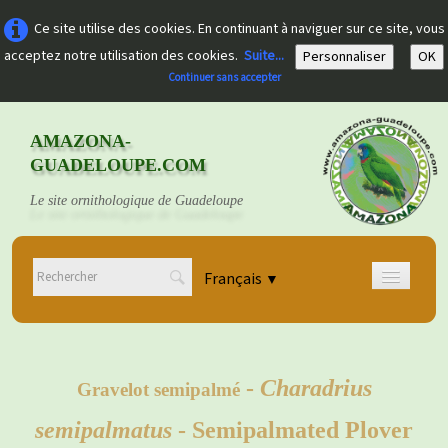
Ce site utilise des cookies. En continuant à naviguer sur ce site, vous
acceptez notre utilisation des cookies.
Suite...
Personnaliser
OK
Continuer sans accepter
AMAZONA-
GUADELOUPE.COM
Le site ornithologique de Guadeloupe
Français
▼
Accueil
Découvrir
▼
-
Charadrius
Gravelot semipalmé
Documents
▼
semipalmatus
- Semipalmated Plover