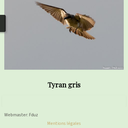
photos
▼
Nos activités
▼
Adhérer/faire un don
Liens
Tyran gris
Webmaster: Fduz
Mentions légales