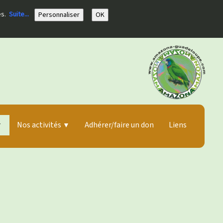
ies.
Suite...
Personnaliser
OK
Nos activités
Adhérer/faire un don
Liens
▼
▼