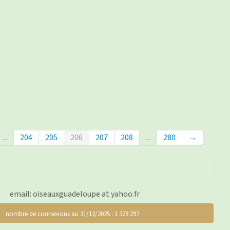
...
204
205
206
207
208
...
280
→
email: oiseauxguadeloupe at yahoo.fr
nombre de connexions au 31/12/2025 : 1 329 297