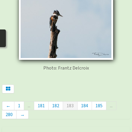
photos
▼
Nos activités
▼
Adhérer/faire un don
Liens
Photo: Frantz Delcroix
←
1
...
181
182
183
184
185
...
280
→