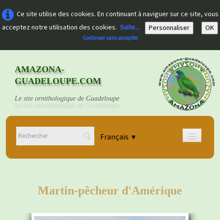
Ce site utilise des cookies. En continuant à naviguer sur ce site, vous
acceptez notre utilisation des cookies.
Suite...
Personnaliser
OK
Continuer sans accepter
AMAZONA-
GUADELOUPE.COM
Le site ornithologique de Guadeloupe
Français
▼
Accueil
Découvrir
▼
Martin-pêcheur d'Amérique
Documents
▼