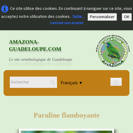
Ce site utilise des cookies. En continuant à naviguer sur ce site, vous
acceptez notre utilisation des cookies.
Suite...
Personnaliser
OK
Continuer sans accepter
AMAZONA-
GUADELOUPE.COM
Le site ornithologique de Guadeloupe
Français
▼
Accueil
Découvrir
▼
Paruline flamboyante
Documents
▼