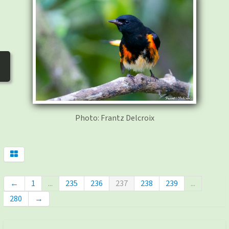
photos
▼
Nos activités
▼
Adhérer/faire un don
Liens
Photo: Frantz Delcroix
←
1
...
235
236
237
238
239
...
280
→