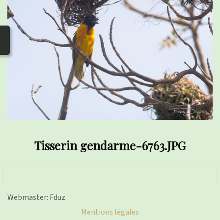
photos
▼
Nos activités
▼
Adhérer/faire un don
Liens
Tisserin gendarme-6763.JPG
Webmaster: Fduz
Mentions légales