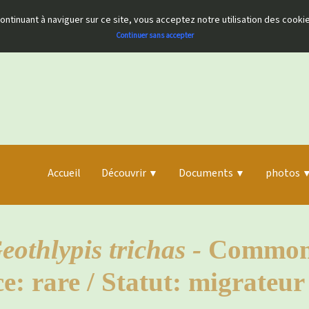
 continuant à naviguer sur ce site, vous acceptez notre utilisation des cook
Continuer sans accepter
Accueil
Découvrir
Documents
photos
▼
▼
eothlypis trichas -
Common 
: rare / Statut: migrateur