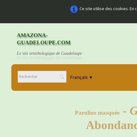
Ce site utilise des cookies. En
AMAZONA-
GUADELOUPE.COM
Le site ornithologique de Guadeloupe
Français
▼
-
G
Paruline masquée
Abondance