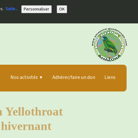
ies.
Suite...
Personnaliser
OK
Nos activités
Adhérer/faire un don
Liens
▼
▼
Yellothroat
 hivernant