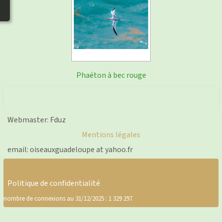
photos
▼
Nos activités
▼
Adhérer/faire un don
Liens
Phaéton à bec rouge
Webmaster: Fduz
Mentions légales
email: oiseauxguadeloupe at yahoo.fr
Politique de confidentialité
nombre de connexions au 31/12/2025 : 1 329 297