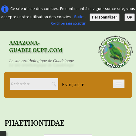
Ce site utilise des cookies. En continuant à naviguer sur ce site, vous
acceptez notre utilisation des cookies.
Suite...
Personnaliser
OK
Continuer sans accepter
AMAZONA-
GUADELOUPE.COM
Le site ornithologique de Guadeloupe
Français
▼
Accueil
Découvrir
▼
PHAETHONTIDAE
Documents
▼