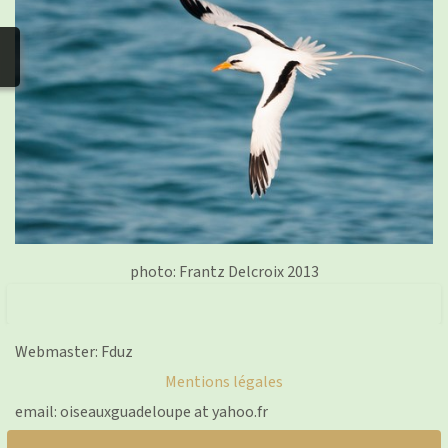
photos
▼
Nos activités
▼
Adhérer/faire un don
Liens
photo: Frantz Delcroix 2013
Webmaster: Fduz
Mentions légales
email: oiseauxguadeloupe at yahoo.fr