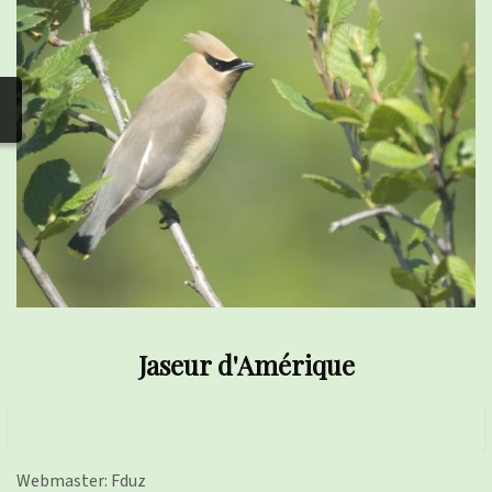
photos
▼
Nos activités
▼
Adhérer/faire un don
Liens
Jaseur d'Amérique
Webmaster: Fduz