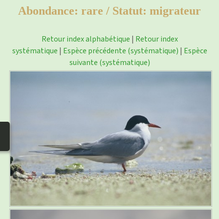
photos
▼
Abondance: rare / Statut: migrateur
Nos activités
▼
Retour index alphabétique
|
Retour index
systématique
|
Espèce précédente (systématique)
|
Espèce
Adhérer/faire un don
suivante (systématique)
Liens