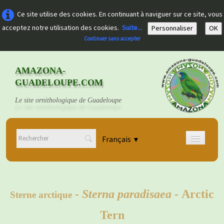
Ce site utilise des cookies. En continuant à naviguer sur ce site, vous
acceptez notre utilisation des cookies.
Suite...
Personnaliser
OK
Continuer sans accepter
AMAZONA-
GUADELOUPE.COM
Le site ornithologique de Guadeloupe
Français
▼
Accueil
Découvrir
▼
-
Sterna paradisaea
- Arctic
Sterne arctique
Documents
▼
Tern