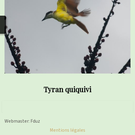
photos
▼
Nos activités
▼
Adhérer/faire un don
Liens
Tyran quiquivi
Webmaster: Fduz
Mentions légales