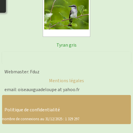
photos
▼
Nos activités
▼
Adhérer/faire un don
Liens
Tyran gris
Webmaster: Fduz
Mentions légales
email: oiseauxguadeloupe at yahoo.fr
Politique de confidentialité
nombre de connexions au 31/12/2025 : 1 329 297