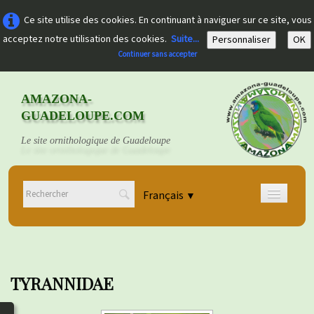
Ce site utilise des cookies. En continuant à naviguer sur ce site, vous
acceptez notre utilisation des cookies.
Suite...
Personnaliser
OK
Continuer sans accepter
AMAZONA-
GUADELOUPE.COM
Le site ornithologique de Guadeloupe
Français
▼
Accueil
Découvrir
▼
TYRANNIDAE
Documents
▼