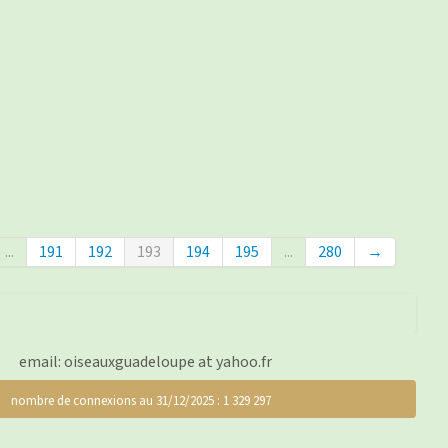
...
191
192
193
194
195
...
280
→
email: oiseauxguadeloupe at yahoo.fr
nombre de connexions au 31/12/2025 : 1 329 297