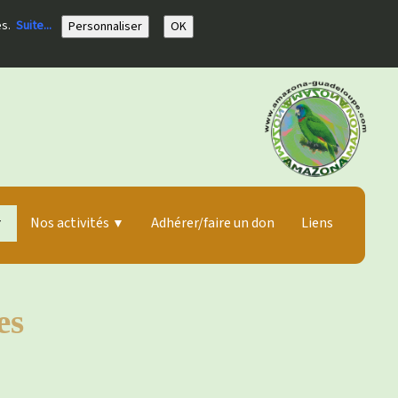
ies.
Suite...
Personnaliser
OK
Nos activités
Adhérer/faire un don
Liens
▼
▼
es