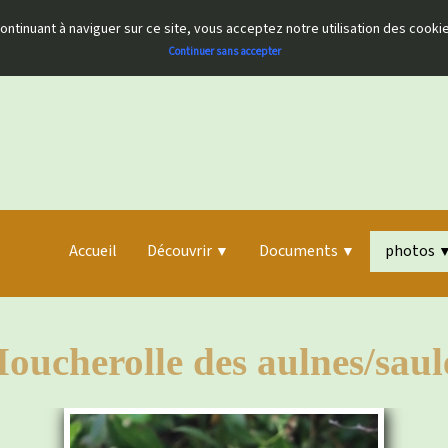
 continuant à naviguer sur ce site, vous acceptez notre utilisation des cook
Continuer sans accepter
Accueil
Découvrir
Documents
photos
▼
▼
oucherolle des aulnes/saul