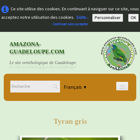
Ce site utilise des cookies. En continuant à naviguer sur ce site, vous
acceptez notre utilisation des cookies.
Suite...
Personnaliser
OK
Continuer sans accepter
AMAZONA-
GUADELOUPE.COM
Le site ornithologique de Guadeloupe
Français
▼
Accueil
Découvrir
▼
Tyran gris
Documents
▼